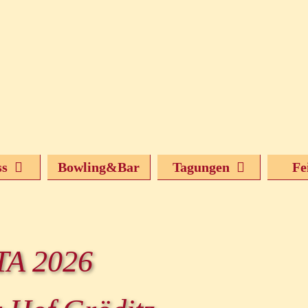
ss
Bowling&Bar
Tagungen
Fe
TA 2026