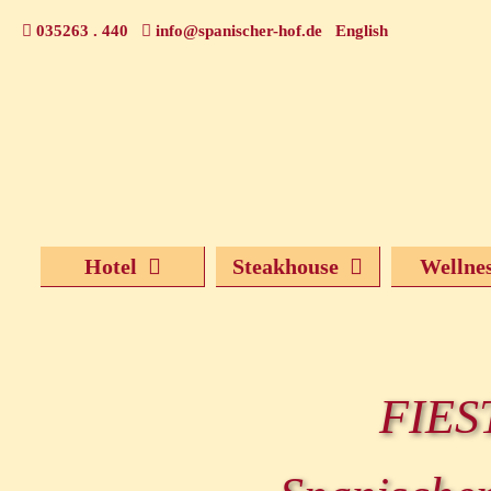
Zum
035263 . 440
info@spanischer-hof.de
English
Inhalt
springen
Hotel
Steakhouse
Wellne
FIES