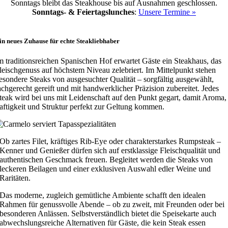
Sonntags bleibt das Steakhouse bis auf Ausnahmen geschlossen.
Sonntags- & Feiertagslunches
:
Unsere Termine »
in neues Zuhause für echte Steakliebhaber
m traditionsreichen Spanischen Hof erwartet Gäste ein Steakhaus, das
leischgenuss auf höchstem Niveau zelebriert. Im Mittelpunkt stehen
esondere Steaks von ausgesuchter Qualität – sorgfältig ausgewählt,
achgerecht gereift und mit handwerklicher Präzision zubereitet. Jedes
teak wird bei uns mit Leidenschaft auf den Punkt gegart, damit Aroma,
aftigkeit und Struktur perfekt zur Geltung kommen.
Ob zartes Filet, kräftiges Rib-Eye oder charakterstarkes Rumpsteak –
Kenner und Genießer dürfen sich auf erstklassige Fleischqualität und
authentischen Geschmack freuen. Begleitet werden die Steaks von
leckeren Beilagen und einer exklusiven Auswahl edler Weine und
Raritäten.
Das moderne, zugleich gemütliche Ambiente schafft den idealen
Rahmen für genussvolle Abende – ob zu zweit, mit Freunden oder bei
besonderen Anlässen. Selbstverständlich bietet die Speisekarte auch
abwechslungsreiche Alternativen für Gäste, die kein Steak essen