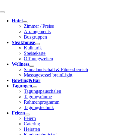
Zum
Inhalt
Toggle
springen
Navigation
Hotel
Zimmer / Preise
Arrangements
Busgruppen
Steakhouse
Kulinarik
Speisekarte
Öffnungszeiten
Wellness
Saunalandschaft & Fitnessbereich
Massagesessel brainLight
Bowling&Bar
Tagungen
Tagungspauschalen
Tagungsräume
Rahmenprogramm
Tagungstechnik
Feiern
Feiern
Catering
Heiraten
Kindergeburtstag