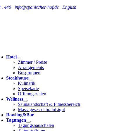
Zum
 . 440
info@spanischer-hof.de
English
Inhalt
springen
oggle
avigation
Hotel
Zimmer / Preise
Arrangements
Busgruppen
Steakhouse
Kulinarik
Speisekarte
Öffnungszeiten
Wellness
Saunalandschaft & Fitnessbereich
Massagesessel brainLight
Bowling&Bar
Tagungen
Tagungspauschalen
Tagungsräume