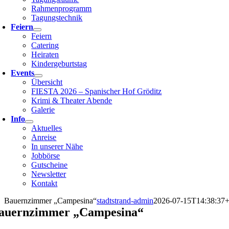
Rahmenprogramm
Tagungstechnik
Feiern
Feiern
Catering
Heiraten
Kindergeburtstag
Events
Übersicht
FIESTA 2026 – Spanischer Hof Gröditz
Krimi & Theater Abende
Galerie
Info
Aktuelles
Anreise
In unserer Nähe
Jobbörse
Gutscheine
Newsletter
Kontakt
Bauernzimmer „Campesina“
stadtstrand-admin
2026-07-15T14:38:37+
auernzimmer „Campesina“